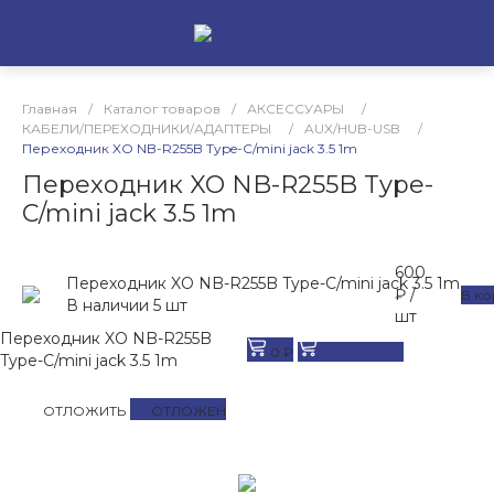
Главная
/
Каталог товаров
/
АКСЕССУАРЫ
/
КАБЕЛИ/ПЕРЕХОДНИКИ/АДАПТЕРЫ
/
AUX/HUB-USB
/
Переходник XO NB-R255B Type-C/mini jack 3.5 1m
Переходник XO NB-R255B Type-
C/mini jack 3.5 1m
600
Переходник XO NB-R255B Type-C/mini jack 3.5 1m
₽
/
В ко
В наличии
5
шт
шт
Переходник XO NB-R255B
В корзину
0 ₽
Type-C/mini jack 3.5 1m
ОТЛОЖИТЬ
ОТЛОЖЕН