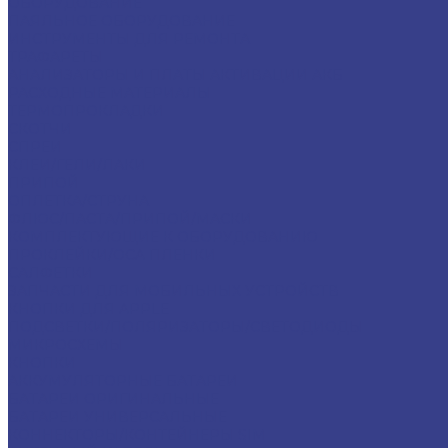
ОБОРУДОВАНИЕ
ПАЯЛЬНОЕ ОБОРУДОВАНИЕ
ИНСТРУМЕНТЫ ДЛЯ РЕМОНТА
ТРАФАРЕТЫ
АНАЛИЗАТОРЫ И ПЛАТЫ АКТИВАЦИИ АКБ
РАСХОДНЫЕ МАТЕРИАЛЫ
ТЕРМОПРОКЛАДКИ
СКОТЧИ
СПРЕИ
КЛЕИ/ГЕЛИ/ЛАКИ
ПРИПОЙ
ОПЛЕТКА/СТРУНА
ФЛЮС/ПАСТА/ПРИПОЙ/МАСКИ
КОМПЛЕКТУЮЩИЕ К ОБОРУДОВАНИЮ
ПРОКЛЕЙКИ/OCA ПЛЕНКИ
САЛФЕТКИ
ЗАПЧАСТИ ДЛЯ МОБИЛЬНЫХ УСТРОЙСТВ
КНОПКИ ДЛЯ APPLE
ПОДСВЕТКИ/ПОЛЯРИЗАТОРЫ/СВЕТОДИОДЫ
МИКРОСХЕМЫ
КНОПКИ
АККУМУЛЯТОРНЫЕ БАТАРЕИ
БАТАРЕИ ОРИГИНАЛЬНЫЕ
БАТАРЕИ УНИВЕРСАЛЬНЫЕ
КОННЕКТОРЫ/КОНТЕЙНЕРЫ SIM