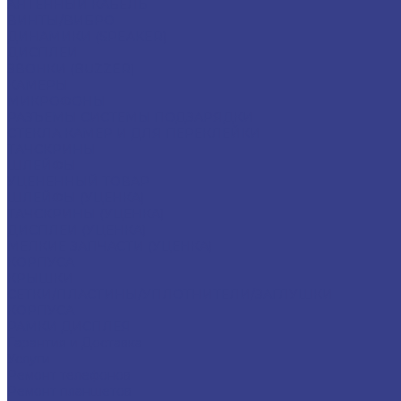
АНТЕННЫЙ КАБЕЛЬ
ВИНТЫ/ВИБРО
ДИНАМИКИ (SPEAKER)
ДИСПЛЕИ
ЗВОНКИ (BUZZER)
КАМЕРЫ
МИКРОФОНЫ
РАЗЪЕМЫ СИСТЕМЫ ПОДЗАРЯДКИ
СТЕКЛА КАМЕР И ДЛЯ ПЕРЕКЛЕЙКИ
ТАЧСКРИНЫ
ШЛЕЙФЫ
УЦЕНЕННЫЙ ТОВАР
ШЛЕЙФЫ (УЦЕНКА)
ТАЧСКРИНЫ (УЦЕНКА)
ДИСПЛЕИ (УЦЕНКА)
МЕЛКИЕ ЗАПЧАСТИ (УЦЕНКА)
КОРПУСА
КРЫШКИ
СЕТКИ/ПЛАСТИНЫ/УПЛОТНИТЕЛИ/ЗАГЛУШКИ
КОРПУСА
РАМКИ ДИСПЛЕЯ
Гарантия и Доставка
Услуги
Ремонт телефонов
Ремонт планшетов