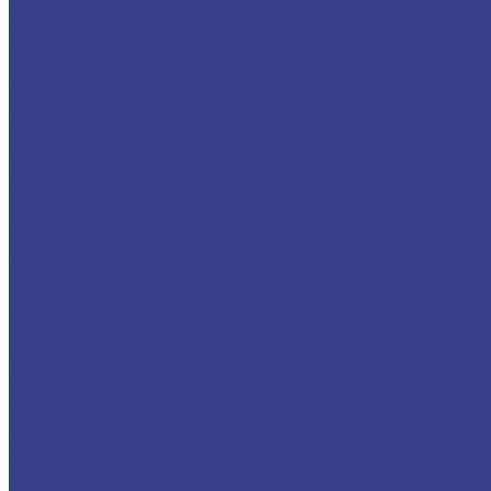
Ремонт телефонов
Ремонт планшетов
Ремонт ноутбуков
Контакты
...
Каталог товаров
АКСЕССУАРЫ
КОЛОНКИ BLUETOOTH
ЗАРЯДНЫЕ УСТРОЙСТВА
ЭЛЕМЕНТЫ ПИТАНИЯ
ПОРТАТИВНЫЕ ЗУ (POWER BANK)
НОСИТЕЛИ ИНФОРМАЦИИ
ГАРНИТУРА в АССОРТИМЕНТЕ
ЗАЩИТНЫЕ СТЕКЛА И ПЛЕНКИ
КОМПЬЮТЕРНЫЕ КОМПЛЕКТУЮЩИЕ
КАБЕЛИ/ПЕРЕХОДНИКИ/АДАПТЕРЫ
USB-КАБЕЛЬ/HDMI
КАРТРИДЕРЫ/ПЕРЕХОДНИКИ/OTG
AUX/HUB-USB
АВТО АКСЕССУАРЫ
FM-МОДУЛЯТОРЫ
ДЕРЖАТЕЛИ ДЛЯ МОБ.ТЕЛЕФОНОВ И КПК
ЗАПЧАСТИ ДЛЯ НОУТБУКОВ
МАТРИЦЫ ДЛЯ НОУТБУКОВ
БЛОКИ ПИТАНИЯ ДЛЯ НОУТБУКОВ