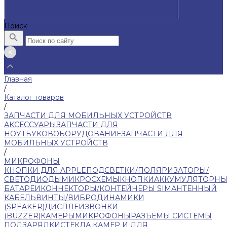
Поиск
Главная
/
Каталог товаров
/
ЗАПЧАСТИ ДЛЯ МОБИЛЬНЫХ УСТРОЙСТВ
АКСЕССУАРЫ
ЗАПЧАСТИ ДЛЯ
НОУТБУКОВ
ОБОРУДОВАНИЕ
ЗАПЧАСТИ ДЛЯ
МОБИЛЬНЫХ УСТРОЙСТВ
/
МИКРОФОНЫ
КНОПКИ ДЛЯ APPLE
ПОДСВЕТКИ/ПОЛЯРИЗАТОРЫ/
СВЕТОДИОДЫ
МИКРОСХЕМЫ
КНОПКИ
АККУМУЛЯТОРНЫ
БАТАРЕИ
КОННЕКТОРЫ/КОНТЕЙНЕРЫ SIM
АНТЕННЫЙ
КАБЕЛЬ
ВИНТЫ/ВИБРО
ДИНАМИКИ
(SPEAKER)
ДИСПЛЕИ
ЗВОНКИ
(BUZZER)
КАМЕРЫ
МИКРОФОНЫ
РАЗЪЕМЫ СИСТЕМЫ
ПОДЗАРЯДКИ
СТЕКЛА КАМЕР И ДЛЯ