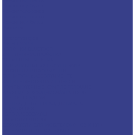
Ремонт планшетов
Ремонт ноутбуков
Ремонт телефонов
Ремонт планшетов
Ремонт ноутбуков
Контакты
...
Каталог товаров
АКСЕССУАРЫ
КОЛОНКИ BLUETOOTH
ЗАРЯДНЫЕ УСТРОЙСТВА
ЭЛЕМЕНТЫ ПИТАНИЯ
ПОРТАТИВНЫЕ ЗУ (POWER BANK)
НОСИТЕЛИ ИНФОРМАЦИИ
ГАРНИТУРА в АССОРТИМЕНТЕ
ЗАЩИТНЫЕ СТЕКЛА И ПЛЕНКИ
КОМПЬЮТЕРНЫЕ КОМПЛЕКТУЮЩИЕ
КАБЕЛИ/ПЕРЕХОДНИКИ/АДАПТЕРЫ
USB-КАБЕЛЬ/HDMI
КАРТРИДЕРЫ/ПЕРЕХОДНИКИ/OTG
AUX/HUB-USB
АВТО АКСЕССУАРЫ
FM-МОДУЛЯТОРЫ
ДЕРЖАТЕЛИ ДЛЯ МОБ.ТЕЛЕФОНОВ И КПК
ЗАПЧАСТИ ДЛЯ НОУТБУКОВ