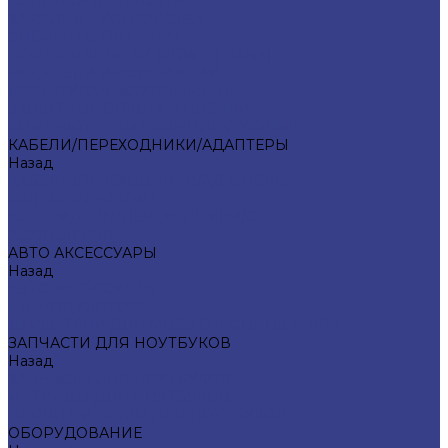
КОЛОНКИ BLUETOOTH
ЗАРЯДНЫЕ УСТРОЙСТВА
ЭЛЕМЕНТЫ ПИТАНИЯ
ПОРТАТИВНЫЕ ЗУ (POWER BANK)
НОСИТЕЛИ ИНФОРМАЦИИ
ГАРНИТУРА в АССОРТИМЕНТЕ
ЗАЩИТНЫЕ СТЕКЛА И ПЛЕНКИ
КОМПЬЮТЕРНЫЕ КОМПЛЕКТУЮЩИЕ
КАБЕЛИ/ПЕРЕХОДНИКИ/АДАПТЕРЫ
Назад
КАБЕЛИ/ПЕРЕХОДНИКИ/АДАПТЕРЫ
USB-КАБЕЛЬ/HDMI
КАРТРИДЕРЫ/ПЕРЕХОДНИКИ/OTG
AUX/HUB-USB
АВТО АКСЕССУАРЫ
Назад
АВТО АКСЕССУАРЫ
FM-МОДУЛЯТОРЫ
ДЕРЖАТЕЛИ ДЛЯ МОБ.ТЕЛЕФОНОВ И КПК
ЗАПЧАСТИ ДЛЯ НОУТБУКОВ
Назад
ЗАПЧАСТИ ДЛЯ НОУТБУКОВ
МАТРИЦЫ ДЛЯ НОУТБУКОВ
БЛОКИ ПИТАНИЯ ДЛЯ НОУТБУКОВ
ОБОРУДОВАНИЕ