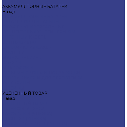
КНОПКИ
АККУМУЛЯТОРНЫЕ БАТАРЕИ
Назад
АККУМУЛЯТОРНЫЕ БАТАРЕИ
БАТАРЕИ ОРИГИНАЛЬНЫЕ
БАТАРЕИ УНИВЕРСАЛЬНЫЕ
КОННЕКТОРЫ/КОНТЕЙНЕРЫ SIM
АНТЕННЫЙ КАБЕЛЬ
ВИНТЫ/ВИБРО
ДИНАМИКИ (SPEAKER)
ДИСПЛЕИ
ЗВОНКИ (BUZZER)
КАМЕРЫ
МИКРОФОНЫ
РАЗЪЕМЫ СИСТЕМЫ ПОДЗАРЯДКИ
СТЕКЛА КАМЕР И ДЛЯ ПЕРЕКЛЕЙКИ
ТАЧСКРИНЫ
ШЛЕЙФЫ
УЦЕНЕННЫЙ ТОВАР
Назад
УЦЕНЕННЫЙ ТОВАР
ШЛЕЙФЫ (УЦЕНКА)
ТАЧСКРИНЫ (УЦЕНКА)
ДИСПЛЕИ (УЦЕНКА)
МЕЛКИЕ ЗАПЧАСТИ (УЦЕНКА)