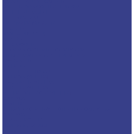
БАТАРЕИ УНИВЕРСАЛЬНЫЕ
КОННЕКТОРЫ/КОНТЕЙНЕРЫ SIM
АНТЕННЫЙ КАБЕЛЬ
ВИНТЫ/ВИБРО
ДИНАМИКИ (SPEAKER)
ДИСПЛЕИ
ЗВОНКИ (BUZZER)
КАМЕРЫ
МИКРОФОНЫ
РАЗЪЕМЫ СИСТЕМЫ ПОДЗАРЯДКИ
СТЕКЛА КАМЕР И ДЛЯ ПЕРЕКЛЕЙКИ
ТАЧСКРИНЫ
ШЛЕЙФЫ
УЦЕНЕННЫЙ ТОВАР
ШЛЕЙФЫ (УЦЕНКА)
ТАЧСКРИНЫ (УЦЕНКА)
ДИСПЛЕИ (УЦЕНКА)
МЕЛКИЕ ЗАПЧАСТИ (УЦЕНКА)
КОРПУСА
КРЫШКИ
СЕТКИ/ПЛАСТИНЫ/УПЛОТНИТЕЛИ/ЗАГЛУШКИ
КОРПУСА
РАМКИ ДИСПЛЕЯ
Гарантия и Доставка
Услуги