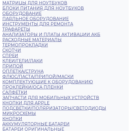
МАТРИЦЫ ДЛЯ НОУТБУКОВ
БЛОКИ ПИТАНИЯ ДЛЯ НОУТБУКОВ
ОБОРУДОВАНИЕ
ПАЯЛЬНОЕ ОБОРУДОВАНИЕ
ИНСТРУМЕНТЫ ДЛЯ РЕМОНТА
ТРАФАРЕТЫ
АНАЛИЗАТОРЫ И ПЛАТЫ АКТИВАЦИИ АКБ
РАСХОДНЫЕ МАТЕРИАЛЫ
ТЕРМОПРОКЛАДКИ
СКОТЧИ
СПРЕИ
КЛЕИ/ГЕЛИ/ЛАКИ
ПРИПОЙ
ОПЛЕТКА/СТРУНА
ФЛЮС/ПАСТА/ПРИПОЙ/МАСКИ
КОМПЛЕКТУЮЩИЕ К ОБОРУДОВАНИЮ
ПРОКЛЕЙКИ/OCA ПЛЕНКИ
САЛФЕТКИ
ЗАПЧАСТИ ДЛЯ МОБИЛЬНЫХ УСТРОЙСТВ
КНОПКИ ДЛЯ APPLE
ПОДСВЕТКИ/ПОЛЯРИЗАТОРЫ/СВЕТОДИОДЫ
МИКРОСХЕМЫ
КНОПКИ
АККУМУЛЯТОРНЫЕ БАТАРЕИ
БАТАРЕИ ОРИГИНАЛЬНЫЕ