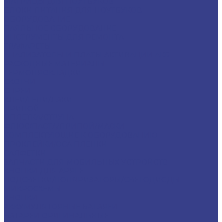
МАТРИЦЫ ДЛЯ НОУТБУКОВ
БЛОКИ ПИТАНИЯ ДЛЯ НОУТБУКОВ
ОБОРУДОВАНИЕ
ПАЯЛЬНОЕ ОБОРУДОВАНИЕ
ИНСТРУМЕНТЫ ДЛЯ РЕМОНТА
ТРАФАРЕТЫ
АНАЛИЗАТОРЫ И ПЛАТЫ АКТИВАЦИИ АКБ
РАСХОДНЫЕ МАТЕРИАЛЫ
ТЕРМОПРОКЛАДКИ
СКОТЧИ
СПРЕИ
КЛЕИ/ГЕЛИ/ЛАКИ
ПРИПОЙ
ОПЛЕТКА/СТРУНА
ФЛЮС/ПАСТА/ПРИПОЙ/МАСКИ
КОМПЛЕКТУЮЩИЕ К ОБОРУДОВАНИЮ
ПРОКЛЕЙКИ/OCA ПЛЕНКИ
САЛФЕТКИ
ЗАПЧАСТИ ДЛЯ МОБИЛЬНЫХ УСТРОЙСТВ
КНОПКИ ДЛЯ APPLE
ПОДСВЕТКИ/ПОЛЯРИЗАТОРЫ/СВЕТОДИОДЫ
МИКРОСХЕМЫ
КНОПКИ
АККУМУЛЯТОРНЫЕ БАТАРЕИ
БАТАРЕИ ОРИГИНАЛЬНЫЕ