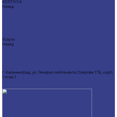
КОРПУСА
Назад
КОРПУСА
КРЫШКИ
СЕТКИ/ПЛАСТИНЫ/УПЛОТНИТЕЛИ/ЗАГЛУШКИ
КОРПУСА
РАМКИ ДИСПЛЕЯ
Гарантия и Доставка
Услуги
Назад
Услуги
Ремонт телефонов
Ремонт планшетов
Ремонт ноутбуков
Контакты
г. Калининград, ул. Генерал-лейтенанта Озерова 17Б, корп.
1 этаж 1
+7(921) 008-35-25
kdparts.ru@yandex.ru