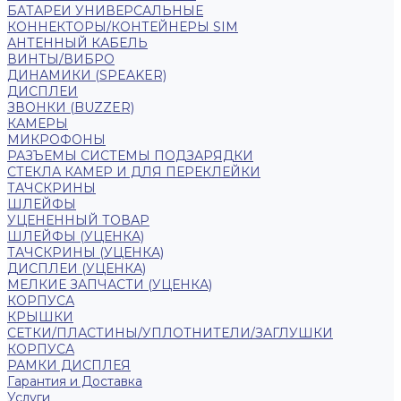
БАТАРЕИ УНИВЕРСАЛЬНЫЕ
КОННЕКТОРЫ/КОНТЕЙНЕРЫ SIM
АНТЕННЫЙ КАБЕЛЬ
ВИНТЫ/ВИБРО
ДИНАМИКИ (SPEAKER)
ДИСПЛЕИ
ЗВОНКИ (BUZZER)
КАМЕРЫ
МИКРОФОНЫ
РАЗЪЕМЫ СИСТЕМЫ ПОДЗАРЯДКИ
СТЕКЛА КАМЕР И ДЛЯ ПЕРЕКЛЕЙКИ
ТАЧСКРИНЫ
ШЛЕЙФЫ
УЦЕНЕННЫЙ ТОВАР
ШЛЕЙФЫ (УЦЕНКА)
ТАЧСКРИНЫ (УЦЕНКА)
ДИСПЛЕИ (УЦЕНКА)
МЕЛКИЕ ЗАПЧАСТИ (УЦЕНКА)
КОРПУСА
КРЫШКИ
СЕТКИ/ПЛАСТИНЫ/УПЛОТНИТЕЛИ/ЗАГЛУШКИ
КОРПУСА
РАМКИ ДИСПЛЕЯ
Гарантия и Доставка
Услуги