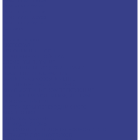
Ремонт планшетов
Ремонт ноутбуков
Ремонт телефонов
Ремонт планшетов
Ремонт ноутбуков
Контакты
...
Каталог товаров
АКСЕССУАРЫ
КОЛОНКИ BLUETOOTH
ЗАРЯДНЫЕ УСТРОЙСТВА
ЭЛЕМЕНТЫ ПИТАНИЯ
ПОРТАТИВНЫЕ ЗУ (POWER BANK)
НОСИТЕЛИ ИНФОРМАЦИИ
ГАРНИТУРА в АССОРТИМЕНТЕ
ЗАЩИТНЫЕ СТЕКЛА И ПЛЕНКИ
КОМПЬЮТЕРНЫЕ КОМПЛЕКТУЮЩИЕ
КАБЕЛИ/ПЕРЕХОДНИКИ/АДАПТЕРЫ
USB-КАБЕЛЬ/HDMI
КАРТРИДЕРЫ/ПЕРЕХОДНИКИ/OTG
AUX/HUB-USB
АВТО АКСЕССУАРЫ
FM-МОДУЛЯТОРЫ
ДЕРЖАТЕЛИ ДЛЯ МОБ.ТЕЛЕФОНОВ И КПК
ЗАПЧАСТИ ДЛЯ НОУТБУКОВ