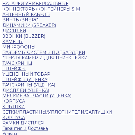
БАТАРЕИ УНИВЕРСАЛЬНЫЕ
КОННЕКТОРЫ/КОНТЕЙНЕРЫ SIM
АНТЕННЫЙ КАБЕЛЬ
ВИНТЫ/ВИБРО
ДИНАМИКИ (SPEAKER)
ДИСПЛЕИ
ЗВОНКИ (BUZZER)
КАМЕРЫ
МИКРОФОНЫ
РАЗЪЕМЫ СИСТЕМЫ ПОДЗАРЯДКИ
СТЕКЛА КАМЕР И ДЛЯ ПЕРЕКЛЕЙКИ
ТАЧСКРИНЫ
ШЛЕЙФЫ
УЦЕНЕННЫЙ ТОВАР
ШЛЕЙФЫ (УЦЕНКА)
ТАЧСКРИНЫ (УЦЕНКА)
ДИСПЛЕИ (УЦЕНКА)
МЕЛКИЕ ЗАПЧАСТИ (УЦЕНКА)
КОРПУСА
КРЫШКИ
СЕТКИ/ПЛАСТИНЫ/УПЛОТНИТЕЛИ/ЗАГЛУШКИ
КОРПУСА
РАМКИ ДИСПЛЕЯ
Гарантия и Доставка
Услуги