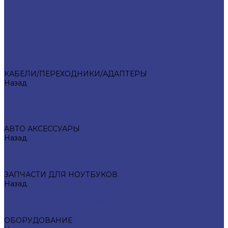
КОЛОНКИ BLUETOOTH
ЗАРЯДНЫЕ УСТРОЙСТВА
ЭЛЕМЕНТЫ ПИТАНИЯ
ПОРТАТИВНЫЕ ЗУ (POWER BANK)
НОСИТЕЛИ ИНФОРМАЦИИ
ГАРНИТУРА в АССОРТИМЕНТЕ
ЗАЩИТНЫЕ СТЕКЛА И ПЛЕНКИ
КОМПЬЮТЕРНЫЕ КОМПЛЕКТУЮЩИЕ
КАБЕЛИ/ПЕРЕХОДНИКИ/АДАПТЕРЫ
Назад
КАБЕЛИ/ПЕРЕХОДНИКИ/АДАПТЕРЫ
USB-КАБЕЛЬ/HDMI
КАРТРИДЕРЫ/ПЕРЕХОДНИКИ/OTG
AUX/HUB-USB
АВТО АКСЕССУАРЫ
Назад
АВТО АКСЕССУАРЫ
FM-МОДУЛЯТОРЫ
ДЕРЖАТЕЛИ ДЛЯ МОБ.ТЕЛЕФОНОВ И КПК
ЗАПЧАСТИ ДЛЯ НОУТБУКОВ
Назад
ЗАПЧАСТИ ДЛЯ НОУТБУКОВ
МАТРИЦЫ ДЛЯ НОУТБУКОВ
БЛОКИ ПИТАНИЯ ДЛЯ НОУТБУКОВ
ОБОРУДОВАНИЕ