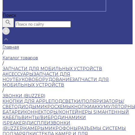
Поиск
Главная
/
Каталог товаров
/
ЗАПЧАСТИ ДЛЯ МОБИЛЬНЫХ УСТРОЙСТВ
АКСЕССУАРЫ
ЗАПЧАСТИ ДЛЯ
НОУТБУКОВ
ОБОРУДОВАНИЕ
ЗАПЧАСТИ ДЛЯ
МОБИЛЬНЫХ УСТРОЙСТВ
/
ЗВОНКИ (BUZZER)
КНОПКИ ДЛЯ APPLE
ПОДСВЕТКИ/ПОЛЯРИЗАТОРЫ/
СВЕТОДИОДЫ
МИКРОСХЕМЫ
КНОПКИ
АККУМУЛЯТОРНЫ
БАТАРЕИ
КОННЕКТОРЫ/КОНТЕЙНЕРЫ SIM
АНТЕННЫЙ
КАБЕЛЬ
ВИНТЫ/ВИБРО
ДИНАМИКИ
(SPEAKER)
ДИСПЛЕИ
ЗВОНКИ
(BUZZER)
КАМЕРЫ
МИКРОФОНЫ
РАЗЪЕМЫ СИСТЕМЫ
ПОДЗАРЯДКИ
СТЕКЛА КАМЕР И ДЛЯ