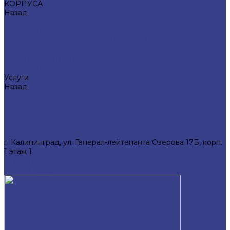
КОРПУСА
Назад
КОРПУСА
КРЫШКИ
СЕТКИ/ПЛАСТИНЫ/УПЛОТНИТЕЛИ/ЗАГЛУШКИ
КОРПУСА
РАМКИ ДИСПЛЕЯ
Гарантия и Доставка
Услуги
Назад
Услуги
Ремонт телефонов
Ремонт планшетов
Ремонт ноутбуков
Контакты
г. Калининград, ул. Генерал-лейтенанта Озерова 17Б, корп.
1 этаж 1
+7(921) 008-35-25
kdparts.ru@yandex.ru