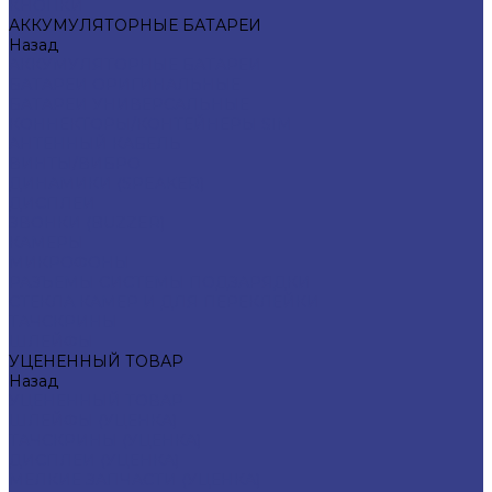
КНОПКИ
АККУМУЛЯТОРНЫЕ БАТАРЕИ
Назад
АККУМУЛЯТОРНЫЕ БАТАРЕИ
БАТАРЕИ ОРИГИНАЛЬНЫЕ
БАТАРЕИ УНИВЕРСАЛЬНЫЕ
КОННЕКТОРЫ/КОНТЕЙНЕРЫ SIM
АНТЕННЫЙ КАБЕЛЬ
ВИНТЫ/ВИБРО
ДИНАМИКИ (SPEAKER)
ДИСПЛЕИ
ЗВОНКИ (BUZZER)
КАМЕРЫ
МИКРОФОНЫ
РАЗЪЕМЫ СИСТЕМЫ ПОДЗАРЯДКИ
СТЕКЛА КАМЕР И ДЛЯ ПЕРЕКЛЕЙКИ
ТАЧСКРИНЫ
ШЛЕЙФЫ
УЦЕНЕННЫЙ ТОВАР
Назад
УЦЕНЕННЫЙ ТОВАР
ШЛЕЙФЫ (УЦЕНКА)
ТАЧСКРИНЫ (УЦЕНКА)
ДИСПЛЕИ (УЦЕНКА)
МЕЛКИЕ ЗАПЧАСТИ (УЦЕНКА)