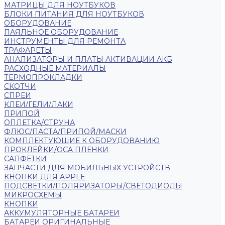
МАТРИЦЫ ДЛЯ НОУТБУКОВ
БЛОКИ ПИТАНИЯ ДЛЯ НОУТБУКОВ
ОБОРУДОВАНИЕ
ПАЯЛЬНОЕ ОБОРУДОВАНИЕ
ИНСТРУМЕНТЫ ДЛЯ РЕМОНТА
ТРАФАРЕТЫ
АНАЛИЗАТОРЫ И ПЛАТЫ АКТИВАЦИИ АКБ
РАСХОДНЫЕ МАТЕРИАЛЫ
ТЕРМОПРОКЛАДКИ
СКОТЧИ
СПРЕИ
КЛЕИ/ГЕЛИ/ЛАКИ
ПРИПОЙ
ОПЛЕТКА/СТРУНА
ФЛЮС/ПАСТА/ПРИПОЙ/МАСКИ
КОМПЛЕКТУЮЩИЕ К ОБОРУДОВАНИЮ
ПРОКЛЕЙКИ/OCA ПЛЕНКИ
САЛФЕТКИ
ЗАПЧАСТИ ДЛЯ МОБИЛЬНЫХ УСТРОЙСТВ
КНОПКИ ДЛЯ APPLE
ПОДСВЕТКИ/ПОЛЯРИЗАТОРЫ/СВЕТОДИОДЫ
МИКРОСХЕМЫ
КНОПКИ
АККУМУЛЯТОРНЫЕ БАТАРЕИ
БАТАРЕИ ОРИГИНАЛЬНЫЕ