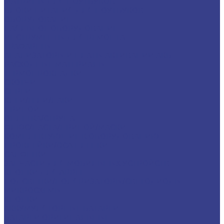
МАТРИЦЫ ДЛЯ НОУТБУКОВ
БЛОКИ ПИТАНИЯ ДЛЯ НОУТБУКОВ
ОБОРУДОВАНИЕ
ПАЯЛЬНОЕ ОБОРУДОВАНИЕ
ИНСТРУМЕНТЫ ДЛЯ РЕМОНТА
ТРАФАРЕТЫ
АНАЛИЗАТОРЫ И ПЛАТЫ АКТИВАЦИИ АКБ
РАСХОДНЫЕ МАТЕРИАЛЫ
ТЕРМОПРОКЛАДКИ
СКОТЧИ
СПРЕИ
КЛЕИ/ГЕЛИ/ЛАКИ
ПРИПОЙ
ОПЛЕТКА/СТРУНА
ФЛЮС/ПАСТА/ПРИПОЙ/МАСКИ
КОМПЛЕКТУЮЩИЕ К ОБОРУДОВАНИЮ
ПРОКЛЕЙКИ/OCA ПЛЕНКИ
САЛФЕТКИ
ЗАПЧАСТИ ДЛЯ МОБИЛЬНЫХ УСТРОЙСТВ
КНОПКИ ДЛЯ APPLE
ПОДСВЕТКИ/ПОЛЯРИЗАТОРЫ/СВЕТОДИОДЫ
МИКРОСХЕМЫ
КНОПКИ
АККУМУЛЯТОРНЫЕ БАТАРЕИ
БАТАРЕИ ОРИГИНАЛЬНЫЕ