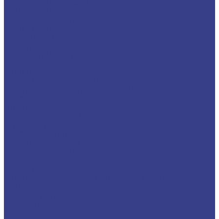
БАТАРЕИ УНИВЕРСАЛЬНЫЕ
КОННЕКТОРЫ/КОНТЕЙНЕРЫ SIM
АНТЕННЫЙ КАБЕЛЬ
ВИНТЫ/ВИБРО
ДИНАМИКИ (SPEAKER)
ДИСПЛЕИ
ЗВОНКИ (BUZZER)
КАМЕРЫ
МИКРОФОНЫ
РАЗЪЕМЫ СИСТЕМЫ ПОДЗАРЯДКИ
СТЕКЛА КАМЕР И ДЛЯ ПЕРЕКЛЕЙКИ
ТАЧСКРИНЫ
ШЛЕЙФЫ
УЦЕНЕННЫЙ ТОВАР
ШЛЕЙФЫ (УЦЕНКА)
ТАЧСКРИНЫ (УЦЕНКА)
ДИСПЛЕИ (УЦЕНКА)
МЕЛКИЕ ЗАПЧАСТИ (УЦЕНКА)
КОРПУСА
КРЫШКИ
СЕТКИ/ПЛАСТИНЫ/УПЛОТНИТЕЛИ/ЗАГЛУШКИ
КОРПУСА
РАМКИ ДИСПЛЕЯ
Гарантия и Доставка
Услуги