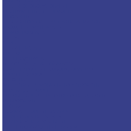
ОБОРУДОВАНИЕ
ПАЯЛЬНОЕ ОБОРУДОВАНИЕ
ИНСТРУМЕНТЫ ДЛЯ РЕМОНТА
ТРАФАРЕТЫ
АНАЛИЗАТОРЫ И ПЛАТЫ АКТИВАЦИИ АКБ
РАСХОДНЫЕ МАТЕРИАЛЫ
ТЕРМОПРОКЛАДКИ
СКОТЧИ
СПРЕИ
КЛЕИ/ГЕЛИ/ЛАКИ
ПРИПОЙ
ОПЛЕТКА/СТРУНА
ФЛЮС/ПАСТА/ПРИПОЙ/МАСКИ
КОМПЛЕКТУЮЩИЕ К ОБОРУДОВАНИЮ
ПРОКЛЕЙКИ/OCA ПЛЕНКИ
САЛФЕТКИ
ЗАПЧАСТИ ДЛЯ МОБИЛЬНЫХ УСТРОЙСТВ
КНОПКИ ДЛЯ APPLE
ПОДСВЕТКИ/ПОЛЯРИЗАТОРЫ/СВЕТОДИОДЫ
МИКРОСХЕМЫ
КНОПКИ
АККУМУЛЯТОРНЫЕ БАТАРЕИ
БАТАРЕИ ОРИГИНАЛЬНЫЕ
БАТАРЕИ УНИВЕРСАЛЬНЫЕ
КОННЕКТОРЫ/КОНТЕЙНЕРЫ SIM