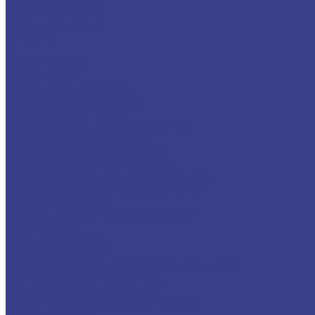
Ремонт телефонов
Ремонт планшетов
Ремонт ноутбуков
Контакты
...
Каталог товаров
АКСЕССУАРЫ
КОЛОНКИ BLUETOOTH
ЗАРЯДНЫЕ УСТРОЙСТВА
ЭЛЕМЕНТЫ ПИТАНИЯ
ПОРТАТИВНЫЕ ЗУ (POWER BANK)
НОСИТЕЛИ ИНФОРМАЦИИ
ГАРНИТУРА в АССОРТИМЕНТЕ
ЗАЩИТНЫЕ СТЕКЛА И ПЛЕНКИ
КОМПЬЮТЕРНЫЕ КОМПЛЕКТУЮЩИЕ
КАБЕЛИ/ПЕРЕХОДНИКИ/АДАПТЕРЫ
USB-КАБЕЛЬ/HDMI
КАРТРИДЕРЫ/ПЕРЕХОДНИКИ/OTG
AUX/HUB-USB
АВТО АКСЕССУАРЫ
FM-МОДУЛЯТОРЫ
ДЕРЖАТЕЛИ ДЛЯ МОБ.ТЕЛЕФОНОВ И КПК
ЗАПЧАСТИ ДЛЯ НОУТБУКОВ
МАТРИЦЫ ДЛЯ НОУТБУКОВ
БЛОКИ ПИТАНИЯ ДЛЯ НОУТБУКОВ