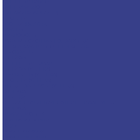
АНТЕННЫЙ КАБЕЛЬ
ВИНТЫ/ВИБРО
ДИНАМИКИ (SPEAKER)
ДИСПЛЕИ
ЗВОНКИ (BUZZER)
КАМЕРЫ
МИКРОФОНЫ
РАЗЪЕМЫ СИСТЕМЫ ПОДЗАРЯДКИ
СТЕКЛА КАМЕР И ДЛЯ ПЕРЕКЛЕЙКИ
ТАЧСКРИНЫ
ШЛЕЙФЫ
УЦЕНЕННЫЙ ТОВАР
ШЛЕЙФЫ (УЦЕНКА)
ТАЧСКРИНЫ (УЦЕНКА)
ДИСПЛЕИ (УЦЕНКА)
МЕЛКИЕ ЗАПЧАСТИ (УЦЕНКА)
КОРПУСА
КРЫШКИ
СЕТКИ/ПЛАСТИНЫ/УПЛОТНИТЕЛИ/ЗАГЛУШКИ
КОРПУСА
РАМКИ ДИСПЛЕЯ
Гарантия и Доставка
Услуги
Ремонт телефонов
Ремонт планшетов