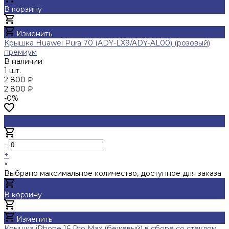
В корзину
Добавлено
Изменить
Крышка Huawei Pura 70 (ADY-LX9/ADY-AL00) (розовый)
премиум
В наличии
1 шт.
2 800 ₽
2 800 ₽
-0%
-
+
×
Выбрано максимальное количество, доступное для заказа
В корзину
Добавлено
Изменить
Крышка iPhone 16 Pro Max (бежевый) в сборе со стеклом