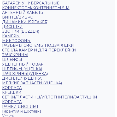
БАТАРЕИ УНИВЕРСАЛЬНЫЕ
КОННЕКТОРЫ/КОНТЕЙНЕРЫ SIM
АНТЕННЫЙ КАБЕЛЬ
ВИНТЫ/ВИБРО
ДИНАМИКИ (SPEAKER)
ДИСПЛЕИ
ЗВОНКИ (BUZZER)
КАМЕРЫ
МИКРОФОНЫ
РАЗЪЕМЫ СИСТЕМЫ ПОДЗАРЯДКИ
СТЕКЛА КАМЕР И ДЛЯ ПЕРЕКЛЕЙКИ
ТАЧСКРИНЫ
ШЛЕЙФЫ
УЦЕНЕННЫЙ ТОВАР
ШЛЕЙФЫ (УЦЕНКА)
ТАЧСКРИНЫ (УЦЕНКА)
ДИСПЛЕИ (УЦЕНКА)
МЕЛКИЕ ЗАПЧАСТИ (УЦЕНКА)
КОРПУСА
КРЫШКИ
СЕТКИ/ПЛАСТИНЫ/УПЛОТНИТЕЛИ/ЗАГЛУШКИ
КОРПУСА
РАМКИ ДИСПЛЕЯ
Гарантия и Доставка
Услуги