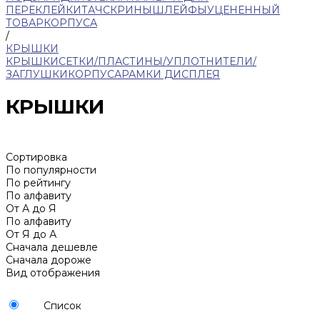
ПЕРЕКЛЕЙКИ
ТАЧСКРИНЫ
ШЛЕЙФЫ
УЦЕНЕННЫЙ
ТОВАР
КОРПУСА
/
КРЫШКИ
КРЫШКИ
СЕТКИ/ПЛАСТИНЫ/УПЛОТНИТЕЛИ/
ЗАГЛУШКИ
КОРПУСА
РАМКИ ДИСПЛЕЯ
КРЫШКИ
Сортировка
По популярности
По рейтингу
По алфавиту
От А до Я
По алфавиту
От Я до А
Сначала дешевле
Сначала дороже
Вид отображения
Список