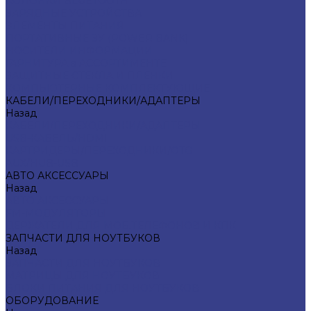
КОЛОНКИ BLUETOOTH
ЗАРЯДНЫЕ УСТРОЙСТВА
ЭЛЕМЕНТЫ ПИТАНИЯ
ПОРТАТИВНЫЕ ЗУ (POWER BANK)
НОСИТЕЛИ ИНФОРМАЦИИ
ГАРНИТУРА в АССОРТИМЕНТЕ
ЗАЩИТНЫЕ СТЕКЛА И ПЛЕНКИ
КОМПЬЮТЕРНЫЕ КОМПЛЕКТУЮЩИЕ
КАБЕЛИ/ПЕРЕХОДНИКИ/АДАПТЕРЫ
Назад
КАБЕЛИ/ПЕРЕХОДНИКИ/АДАПТЕРЫ
USB-КАБЕЛЬ/HDMI
КАРТРИДЕРЫ/ПЕРЕХОДНИКИ/OTG
AUX/HUB-USB
АВТО АКСЕССУАРЫ
Назад
АВТО АКСЕССУАРЫ
FM-МОДУЛЯТОРЫ
ДЕРЖАТЕЛИ ДЛЯ МОБ.ТЕЛЕФОНОВ И КПК
ЗАПЧАСТИ ДЛЯ НОУТБУКОВ
Назад
ЗАПЧАСТИ ДЛЯ НОУТБУКОВ
МАТРИЦЫ ДЛЯ НОУТБУКОВ
БЛОКИ ПИТАНИЯ ДЛЯ НОУТБУКОВ
ОБОРУДОВАНИЕ