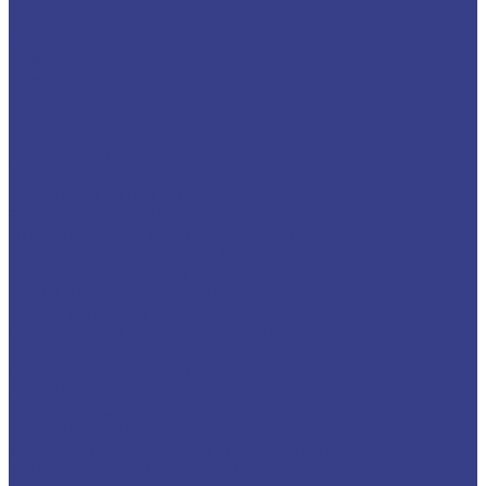
Ремонт планшетов
Ремонт ноутбуков
Ремонт телефонов
Ремонт планшетов
Ремонт ноутбуков
Контакты
...
Каталог товаров
АКСЕССУАРЫ
КОЛОНКИ BLUETOOTH
ЗАРЯДНЫЕ УСТРОЙСТВА
ЭЛЕМЕНТЫ ПИТАНИЯ
ПОРТАТИВНЫЕ ЗУ (POWER BANK)
НОСИТЕЛИ ИНФОРМАЦИИ
ГАРНИТУРА в АССОРТИМЕНТЕ
ЗАЩИТНЫЕ СТЕКЛА И ПЛЕНКИ
КОМПЬЮТЕРНЫЕ КОМПЛЕКТУЮЩИЕ
КАБЕЛИ/ПЕРЕХОДНИКИ/АДАПТЕРЫ
USB-КАБЕЛЬ/HDMI
КАРТРИДЕРЫ/ПЕРЕХОДНИКИ/OTG
AUX/HUB-USB
АВТО АКСЕССУАРЫ
FM-МОДУЛЯТОРЫ
ДЕРЖАТЕЛИ ДЛЯ МОБ.ТЕЛЕФОНОВ И КПК
ЗАПЧАСТИ ДЛЯ НОУТБУКОВ