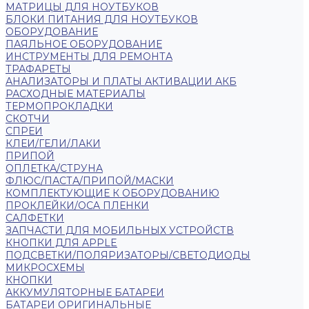
МАТРИЦЫ ДЛЯ НОУТБУКОВ
БЛОКИ ПИТАНИЯ ДЛЯ НОУТБУКОВ
ОБОРУДОВАНИЕ
ПАЯЛЬНОЕ ОБОРУДОВАНИЕ
ИНСТРУМЕНТЫ ДЛЯ РЕМОНТА
ТРАФАРЕТЫ
АНАЛИЗАТОРЫ И ПЛАТЫ АКТИВАЦИИ АКБ
РАСХОДНЫЕ МАТЕРИАЛЫ
ТЕРМОПРОКЛАДКИ
СКОТЧИ
СПРЕИ
КЛЕИ/ГЕЛИ/ЛАКИ
ПРИПОЙ
ОПЛЕТКА/СТРУНА
ФЛЮС/ПАСТА/ПРИПОЙ/МАСКИ
КОМПЛЕКТУЮЩИЕ К ОБОРУДОВАНИЮ
ПРОКЛЕЙКИ/OCA ПЛЕНКИ
САЛФЕТКИ
ЗАПЧАСТИ ДЛЯ МОБИЛЬНЫХ УСТРОЙСТВ
КНОПКИ ДЛЯ APPLE
ПОДСВЕТКИ/ПОЛЯРИЗАТОРЫ/СВЕТОДИОДЫ
МИКРОСХЕМЫ
КНОПКИ
АККУМУЛЯТОРНЫЕ БАТАРЕИ
БАТАРЕИ ОРИГИНАЛЬНЫЕ