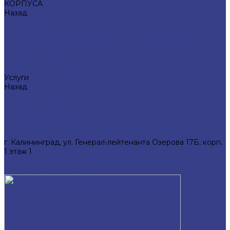
КОРПУСА
Назад
КОРПУСА
КРЫШКИ
СЕТКИ/ПЛАСТИНЫ/УПЛОТНИТЕЛИ/ЗАГЛУШКИ
КОРПУСА
РАМКИ ДИСПЛЕЯ
Гарантия и Доставка
Услуги
Назад
Услуги
Ремонт телефонов
Ремонт планшетов
Ремонт ноутбуков
Контакты
г. Калининград, ул. Генерал-лейтенанта Озерова 17Б, корп.
1 этаж 1
+7(921) 008-35-25
kdparts.ru@yandex.ru