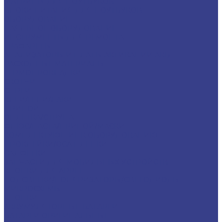
МАТРИЦЫ ДЛЯ НОУТБУКОВ
БЛОКИ ПИТАНИЯ ДЛЯ НОУТБУКОВ
ОБОРУДОВАНИЕ
ПАЯЛЬНОЕ ОБОРУДОВАНИЕ
ИНСТРУМЕНТЫ ДЛЯ РЕМОНТА
ТРАФАРЕТЫ
АНАЛИЗАТОРЫ И ПЛАТЫ АКТИВАЦИИ АКБ
РАСХОДНЫЕ МАТЕРИАЛЫ
ТЕРМОПРОКЛАДКИ
СКОТЧИ
СПРЕИ
КЛЕИ/ГЕЛИ/ЛАКИ
ПРИПОЙ
ОПЛЕТКА/СТРУНА
ФЛЮС/ПАСТА/ПРИПОЙ/МАСКИ
КОМПЛЕКТУЮЩИЕ К ОБОРУДОВАНИЮ
ПРОКЛЕЙКИ/OCA ПЛЕНКИ
САЛФЕТКИ
ЗАПЧАСТИ ДЛЯ МОБИЛЬНЫХ УСТРОЙСТВ
КНОПКИ ДЛЯ APPLE
ПОДСВЕТКИ/ПОЛЯРИЗАТОРЫ/СВЕТОДИОДЫ
МИКРОСХЕМЫ
КНОПКИ
АККУМУЛЯТОРНЫЕ БАТАРЕИ
БАТАРЕИ ОРИГИНАЛЬНЫЕ