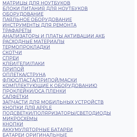
МАТРИЦЫ ДЛЯ НОУТБУКОВ
БЛОКИ ПИТАНИЯ ДЛЯ НОУТБУКОВ
ОБОРУДОВАНИЕ
ПАЯЛЬНОЕ ОБОРУДОВАНИЕ
ИНСТРУМЕНТЫ ДЛЯ РЕМОНТА
ТРАФАРЕТЫ
АНАЛИЗАТОРЫ И ПЛАТЫ АКТИВАЦИИ АКБ
РАСХОДНЫЕ МАТЕРИАЛЫ
ТЕРМОПРОКЛАДКИ
СКОТЧИ
СПРЕИ
КЛЕИ/ГЕЛИ/ЛАКИ
ПРИПОЙ
ОПЛЕТКА/СТРУНА
ФЛЮС/ПАСТА/ПРИПОЙ/МАСКИ
КОМПЛЕКТУЮЩИЕ К ОБОРУДОВАНИЮ
ПРОКЛЕЙКИ/OCA ПЛЕНКИ
САЛФЕТКИ
ЗАПЧАСТИ ДЛЯ МОБИЛЬНЫХ УСТРОЙСТВ
КНОПКИ ДЛЯ APPLE
ПОДСВЕТКИ/ПОЛЯРИЗАТОРЫ/СВЕТОДИОДЫ
МИКРОСХЕМЫ
КНОПКИ
АККУМУЛЯТОРНЫЕ БАТАРЕИ
БАТАРЕИ ОРИГИНАЛЬНЫЕ