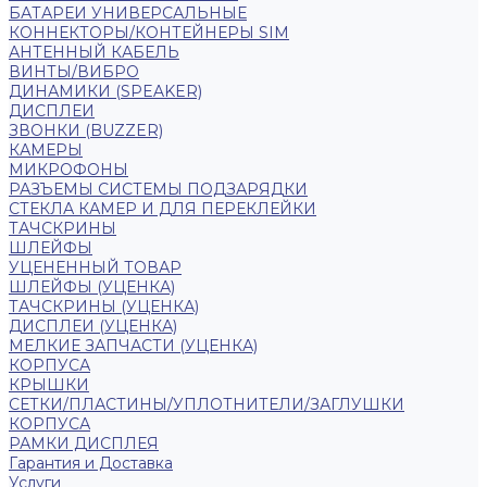
БАТАРЕИ УНИВЕРСАЛЬНЫЕ
КОННЕКТОРЫ/КОНТЕЙНЕРЫ SIM
АНТЕННЫЙ КАБЕЛЬ
ВИНТЫ/ВИБРО
ДИНАМИКИ (SPEAKER)
ДИСПЛЕИ
ЗВОНКИ (BUZZER)
КАМЕРЫ
МИКРОФОНЫ
РАЗЪЕМЫ СИСТЕМЫ ПОДЗАРЯДКИ
СТЕКЛА КАМЕР И ДЛЯ ПЕРЕКЛЕЙКИ
ТАЧСКРИНЫ
ШЛЕЙФЫ
УЦЕНЕННЫЙ ТОВАР
ШЛЕЙФЫ (УЦЕНКА)
ТАЧСКРИНЫ (УЦЕНКА)
ДИСПЛЕИ (УЦЕНКА)
МЕЛКИЕ ЗАПЧАСТИ (УЦЕНКА)
КОРПУСА
КРЫШКИ
СЕТКИ/ПЛАСТИНЫ/УПЛОТНИТЕЛИ/ЗАГЛУШКИ
КОРПУСА
РАМКИ ДИСПЛЕЯ
Гарантия и Доставка
Услуги