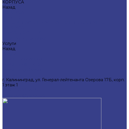
КОРПУСА
Назад
КОРПУСА
КРЫШКИ
СЕТКИ/ПЛАСТИНЫ/УПЛОТНИТЕЛИ/ЗАГЛУШКИ
КОРПУСА
РАМКИ ДИСПЛЕЯ
Гарантия и Доставка
Услуги
Назад
Услуги
Ремонт телефонов
Ремонт планшетов
Ремонт ноутбуков
Контакты
г. Калининград, ул. Генерал-лейтенанта Озерова 17Б, корп.
1 этаж 1
+7(921) 008-35-25
kdparts.ru@yandex.ru