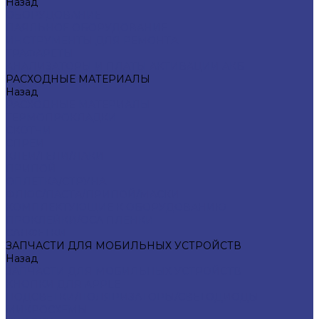
Назад
ОБОРУДОВАНИЕ
ПАЯЛЬНОЕ ОБОРУДОВАНИЕ
ИНСТРУМЕНТЫ ДЛЯ РЕМОНТА
ТРАФАРЕТЫ
АНАЛИЗАТОРЫ И ПЛАТЫ АКТИВАЦИИ АКБ
РАСХОДНЫЕ МАТЕРИАЛЫ
Назад
РАСХОДНЫЕ МАТЕРИАЛЫ
ТЕРМОПРОКЛАДКИ
СКОТЧИ
СПРЕИ
КЛЕИ/ГЕЛИ/ЛАКИ
ПРИПОЙ
ОПЛЕТКА/СТРУНА
ФЛЮС/ПАСТА/ПРИПОЙ/МАСКИ
КОМПЛЕКТУЮЩИЕ К ОБОРУДОВАНИЮ
ПРОКЛЕЙКИ/OCA ПЛЕНКИ
САЛФЕТКИ
ЗАПЧАСТИ ДЛЯ МОБИЛЬНЫХ УСТРОЙСТВ
Назад
ЗАПЧАСТИ ДЛЯ МОБИЛЬНЫХ УСТРОЙСТВ
КНОПКИ ДЛЯ APPLE
ПОДСВЕТКИ/ПОЛЯРИЗАТОРЫ/СВЕТОДИОДЫ
МИКРОСХЕМЫ