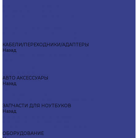
КОЛОНКИ BLUETOOTH
ЗАРЯДНЫЕ УСТРОЙСТВА
ЭЛЕМЕНТЫ ПИТАНИЯ
ПОРТАТИВНЫЕ ЗУ (POWER BANK)
НОСИТЕЛИ ИНФОРМАЦИИ
ГАРНИТУРА в АССОРТИМЕНТЕ
ЗАЩИТНЫЕ СТЕКЛА И ПЛЕНКИ
КОМПЬЮТЕРНЫЕ КОМПЛЕКТУЮЩИЕ
КАБЕЛИ/ПЕРЕХОДНИКИ/АДАПТЕРЫ
Назад
КАБЕЛИ/ПЕРЕХОДНИКИ/АДАПТЕРЫ
USB-КАБЕЛЬ/HDMI
КАРТРИДЕРЫ/ПЕРЕХОДНИКИ/OTG
AUX/HUB-USB
АВТО АКСЕССУАРЫ
Назад
АВТО АКСЕССУАРЫ
FM-МОДУЛЯТОРЫ
ДЕРЖАТЕЛИ ДЛЯ МОБ.ТЕЛЕФОНОВ И КПК
ЗАПЧАСТИ ДЛЯ НОУТБУКОВ
Назад
ЗАПЧАСТИ ДЛЯ НОУТБУКОВ
МАТРИЦЫ ДЛЯ НОУТБУКОВ
БЛОКИ ПИТАНИЯ ДЛЯ НОУТБУКОВ
ОБОРУДОВАНИЕ