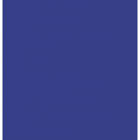
МАТРИЦЫ ДЛЯ НОУТБУКОВ
БЛОКИ ПИТАНИЯ ДЛЯ НОУТБУКОВ
ОБОРУДОВАНИЕ
ПАЯЛЬНОЕ ОБОРУДОВАНИЕ
ИНСТРУМЕНТЫ ДЛЯ РЕМОНТА
ТРАФАРЕТЫ
АНАЛИЗАТОРЫ И ПЛАТЫ АКТИВАЦИИ АКБ
РАСХОДНЫЕ МАТЕРИАЛЫ
ТЕРМОПРОКЛАДКИ
СКОТЧИ
СПРЕИ
КЛЕИ/ГЕЛИ/ЛАКИ
ПРИПОЙ
ОПЛЕТКА/СТРУНА
ФЛЮС/ПАСТА/ПРИПОЙ/МАСКИ
КОМПЛЕКТУЮЩИЕ К ОБОРУДОВАНИЮ
ПРОКЛЕЙКИ/OCA ПЛЕНКИ
САЛФЕТКИ
ЗАПЧАСТИ ДЛЯ МОБИЛЬНЫХ УСТРОЙСТВ
КНОПКИ ДЛЯ APPLE
ПОДСВЕТКИ/ПОЛЯРИЗАТОРЫ/СВЕТОДИОДЫ
МИКРОСХЕМЫ
КНОПКИ
АККУМУЛЯТОРНЫЕ БАТАРЕИ
БАТАРЕИ ОРИГИНАЛЬНЫЕ