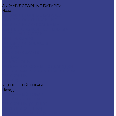
КНОПКИ
АККУМУЛЯТОРНЫЕ БАТАРЕИ
Назад
АККУМУЛЯТОРНЫЕ БАТАРЕИ
БАТАРЕИ ОРИГИНАЛЬНЫЕ
БАТАРЕИ УНИВЕРСАЛЬНЫЕ
КОННЕКТОРЫ/КОНТЕЙНЕРЫ SIM
АНТЕННЫЙ КАБЕЛЬ
ВИНТЫ/ВИБРО
ДИНАМИКИ (SPEAKER)
ДИСПЛЕИ
ЗВОНКИ (BUZZER)
КАМЕРЫ
МИКРОФОНЫ
РАЗЪЕМЫ СИСТЕМЫ ПОДЗАРЯДКИ
СТЕКЛА КАМЕР И ДЛЯ ПЕРЕКЛЕЙКИ
ТАЧСКРИНЫ
ШЛЕЙФЫ
УЦЕНЕННЫЙ ТОВАР
Назад
УЦЕНЕННЫЙ ТОВАР
ШЛЕЙФЫ (УЦЕНКА)
ТАЧСКРИНЫ (УЦЕНКА)
ДИСПЛЕИ (УЦЕНКА)
МЕЛКИЕ ЗАПЧАСТИ (УЦЕНКА)